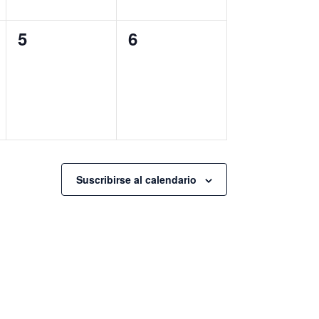
0
0
5
6
eventos,
eventos,
Suscribirse al calendario