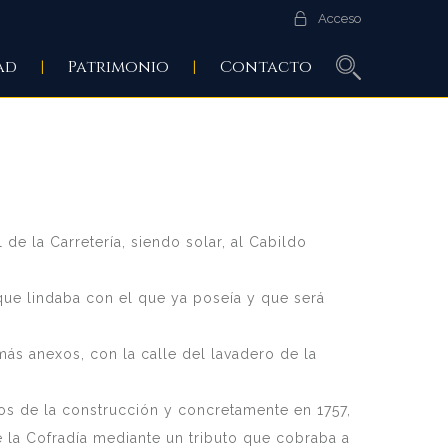
Acceso
ad
Patrimonio
Contacto
de la Carretería, siendo solar, al Cabildo
 que lindaba con el que ya poseía y que será
emás anexos, con la calle del lavadero de la
os de la construcción y concretamente en 1757,
 la Cofradía mediante un tributo que cobraba a