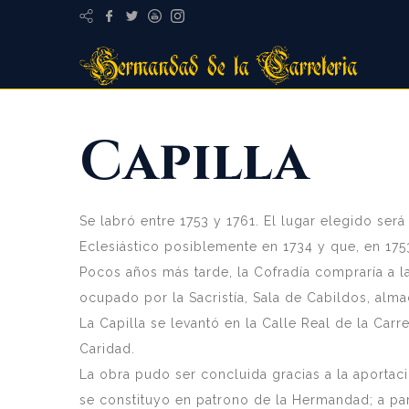
Capilla
Se labró entre 1753 y 1761. El lugar elegido ser
Eclesiástico posiblemente en 1734 y que, en 1753
Pocos años más tarde, la Cofradía compraría a la
ocupado por la Sacristía, Sala de Cabildos, alma
La Capilla se levantó en la Calle Real de la Carr
Caridad.
La obra pudo ser concluida gracias a la aporta
se constituyo en patrono de la Hermandad; a par