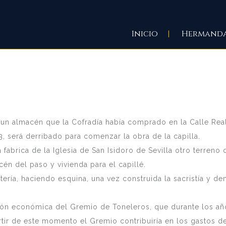
Inicio
Hermand
á un almacén que la Cofradía había comprado en la Calle Real 
, será derribado para comenzar la obra de la capilla.
 fabrica de la Iglesia de San Isidoro de Sevilla otro terreno
cén del paso y vivienda para el capillé.
etería, haciendo esquina, una vez construida la sacristía y d
ción económica del Gremio de Toneleros, que durante los añ
tir de este momento el Gremio contribuiría en los gastos de